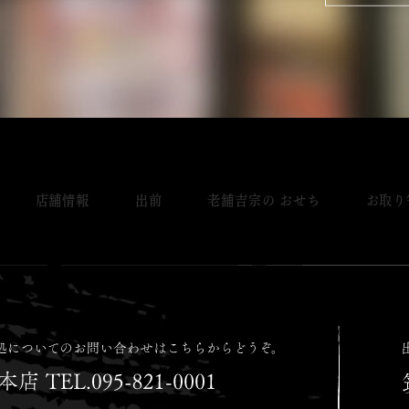
店舗情報
出前
老舗吉宗の おせち
お取り