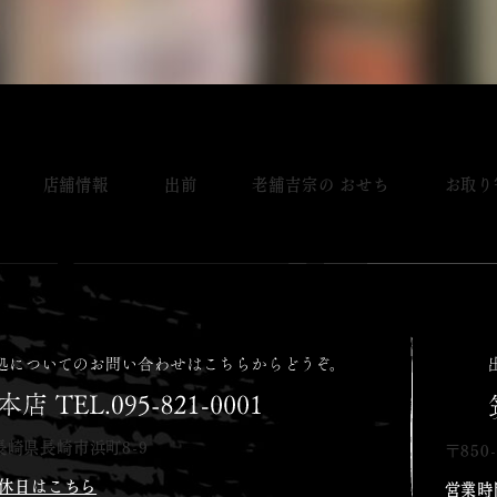
店舗情報
出前
老舗吉宗の おせち
お取り
長崎県長崎市浜町8-9
〒850
休日はこちら
営業時