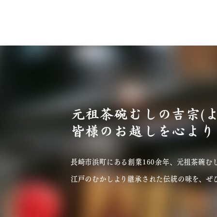
元祖茶碗むしの吉宗(
皆様のお越しを心より
長崎市浜町にある創業160余年、元祖茶碗むし
江戸のむかしより継承された伝統の味を、ぜ