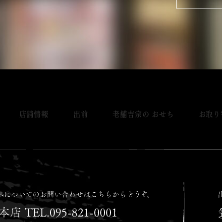
店舗情報
出前
老舗吉宗の おせち
お取り