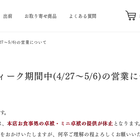
出前
お取り寄せ商品
よくある質問
7～5/6)の営業について
ク期間中(4/27～5/6)の営業
す。
は、
本店お食事処の卓袱・ミニ卓袱の提供が休止
となります
をおかけいたしますが、何卒ご理解の程よろしくお願いい