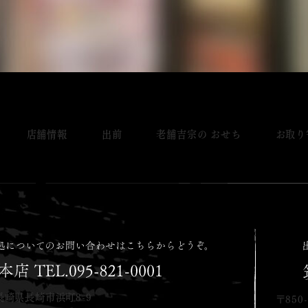
店舗情報
出前
老舗吉宗の おせち
お取り
長崎県長崎市浜町8-9
〒850