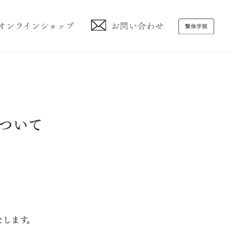
について
。
たします。