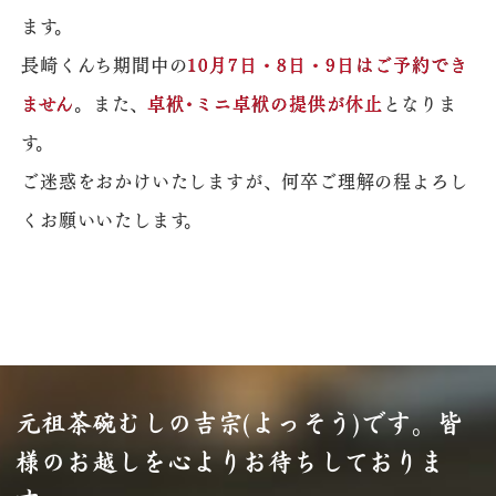
ます。
長崎くんち期間中の
10月7日・8日・9日はご予約でき
ません
。また、
卓袱･ミニ卓袱の提供が休止
となりま
す。
ご迷惑をおかけいたしますが、何卒ご理解の程よろし
くお願いいたします。
元祖茶碗むしの吉宗(よっそう)です。
皆
様のお越しを心よりお待ちしておりま