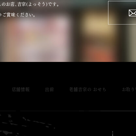
のお店､吉宗(よっそう)です｡
ひご賞味ください。
店舗情報
出前
老舗吉宗の おせち
お取り