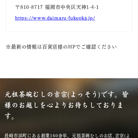
〒810-8717 福岡市中央区天神1-4-1
https://www.daimaru-fukuoka.jp/
※最新の情報は百貨店様のHPでご確認ください
元祖茶碗むしの吉宗(よっそう)です。
皆
様のお越しを心よりお待ちしておりま
す。
長崎市浜町にある創業160余年、元祖茶碗むしのお店､吉宗(よ